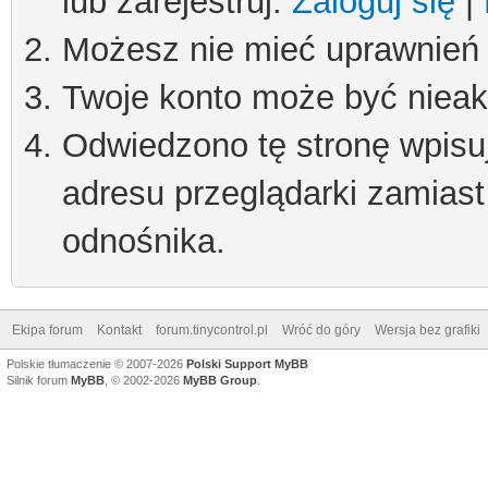
lub zarejestruj.
Zaloguj się
|
Możesz nie mieć uprawnień d
Twoje konto może być niea
Odwiedzono tę stronę wpisu
adresu przeglądarki zamiast
odnośnika.
Ekipa forum
Kontakt
forum.tinycontrol.pl
Wróć do góry
Wersja bez grafiki
Polskie tłumaczenie © 2007-2026
Polski Support MyBB
Silnik forum
MyBB
, © 2002-2026
MyBB Group
.