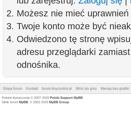
lub zarejestruj.
Zaloguj się
|
Możesz nie mieć uprawnień d
Twoje konto może być niea
Odwiedzono tę stronę wpisu
adresu przeglądarki zamiast
odnośnika.
Ekipa forum
Kontakt
forum.tinycontrol.pl
Wróć do góry
Wersja bez grafiki
Polskie tłumaczenie © 2007-2026
Polski Support MyBB
Silnik forum
MyBB
, © 2002-2026
MyBB Group
.