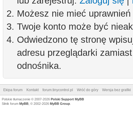
lub zarejestruj.
Zaloguj się
|
Możesz nie mieć uprawnień d
Twoje konto może być niea
Odwiedzono tę stronę wpisu
adresu przeglądarki zamiast
odnośnika.
Ekipa forum
Kontakt
forum.tinycontrol.pl
Wróć do góry
Wersja bez grafiki
Polskie tłumaczenie © 2007-2026
Polski Support MyBB
Silnik forum
MyBB
, © 2002-2026
MyBB Group
.