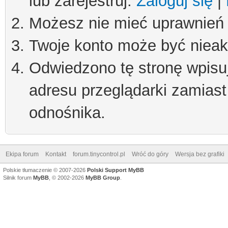
lub zarejestruj.
Zaloguj się
|
Możesz nie mieć uprawnień d
Twoje konto może być niea
Odwiedzono tę stronę wpisu
adresu przeglądarki zamiast
odnośnika.
Ekipa forum
Kontakt
forum.tinycontrol.pl
Wróć do góry
Wersja bez grafiki
Polskie tłumaczenie © 2007-2026
Polski Support MyBB
Silnik forum
MyBB
, © 2002-2026
MyBB Group
.