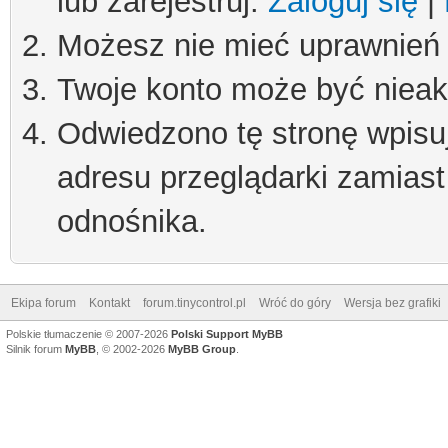
lub zarejestruj.
Zaloguj się
|
Możesz nie mieć uprawnień d
Twoje konto może być niea
Odwiedzono tę stronę wpisu
adresu przeglądarki zamiast
odnośnika.
Ekipa forum
Kontakt
forum.tinycontrol.pl
Wróć do góry
Wersja bez grafiki
Polskie tłumaczenie © 2007-2026
Polski Support MyBB
Silnik forum
MyBB
, © 2002-2026
MyBB Group
.