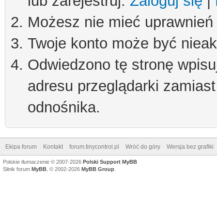
lub zarejestruj.
Zaloguj się
|
Możesz nie mieć uprawnień d
Twoje konto może być niea
Odwiedzono tę stronę wpisu
adresu przeglądarki zamiast
odnośnika.
Ekipa forum
Kontakt
forum.tinycontrol.pl
Wróć do góry
Wersja bez grafiki
Polskie tłumaczenie © 2007-2026
Polski Support MyBB
Silnik forum
MyBB
, © 2002-2026
MyBB Group
.