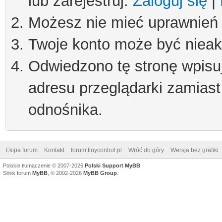
lub zarejestruj.
Zaloguj się
|
Możesz nie mieć uprawnień d
Twoje konto może być niea
Odwiedzono tę stronę wpisu
adresu przeglądarki zamiast
odnośnika.
Ekipa forum
Kontakt
forum.tinycontrol.pl
Wróć do góry
Wersja bez grafiki
Polskie tłumaczenie © 2007-2026
Polski Support MyBB
Silnik forum
MyBB
, © 2002-2026
MyBB Group
.