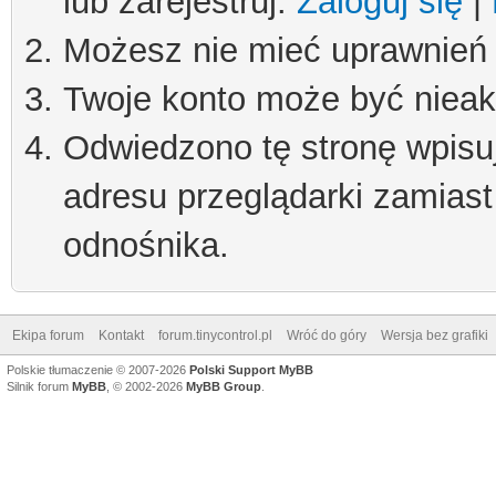
lub zarejestruj.
Zaloguj się
|
Możesz nie mieć uprawnień d
Twoje konto może być niea
Odwiedzono tę stronę wpisu
adresu przeglądarki zamiast
odnośnika.
Ekipa forum
Kontakt
forum.tinycontrol.pl
Wróć do góry
Wersja bez grafiki
Polskie tłumaczenie © 2007-2026
Polski Support MyBB
Silnik forum
MyBB
, © 2002-2026
MyBB Group
.