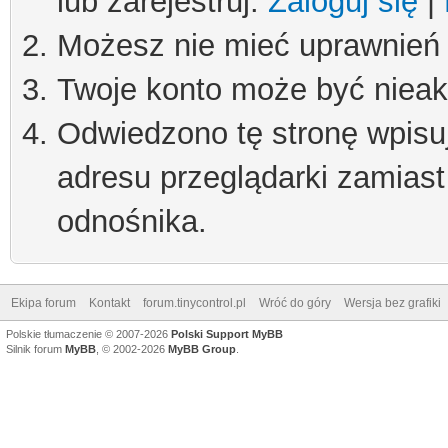
lub zarejestruj.
Zaloguj się
|
Możesz nie mieć uprawnień d
Twoje konto może być niea
Odwiedzono tę stronę wpisu
adresu przeglądarki zamiast
odnośnika.
Ekipa forum
Kontakt
forum.tinycontrol.pl
Wróć do góry
Wersja bez grafiki
Polskie tłumaczenie © 2007-2026
Polski Support MyBB
Silnik forum
MyBB
, © 2002-2026
MyBB Group
.