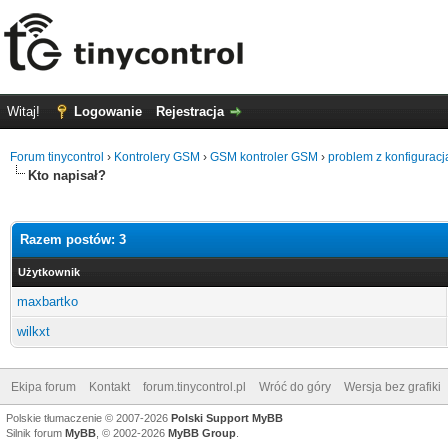
Witaj!
Logowanie
Rejestracja
Forum tinycontrol
›
Kontrolery GSM
›
GSM kontroler GSM
›
problem z konfiguracj
Kto napisał?
Razem postów: 3
Użytkownik
maxbartko
wilkxt
Ekipa forum
Kontakt
forum.tinycontrol.pl
Wróć do góry
Wersja bez grafiki
Polskie tłumaczenie © 2007-2026
Polski Support MyBB
Silnik forum
MyBB
, © 2002-2026
MyBB Group
.