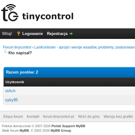
Witaj!
Logowanie
Rejestracja
Forum tinycontrol
›
LanKontroler - sprzęt i wersje wsadów, problemy, zastosowan
Kto napisał?
Razem postów: 2
Użytkownik
stAch
syky95
Ekipa forum
Kontakt
forum.tinycontrol.pl
Wróć do góry
Wersja bez grafiki
Polskie tłumaczenie © 2007-2026
Polski Support MyBB
Silnik forum
MyBB
, © 2002-2026
MyBB Group
.