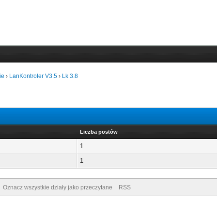
ie
›
LanKontroler V3.5
›
Lk 3.8
Liczba postów
1
1
Oznacz wszystkie działy jako przeczytane
RSS