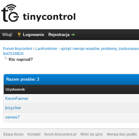
Witaj!
Logowanie
Rejestracja
Forum tinycontrol
›
LanKontroler - sprzęt i wersje wsadów, problemy, zastosowan
8xDS18B20
Kto napisał?
Razem postów: 3
Użytkownik
KevinFarmer
krzychor
xerxes7
Ekipa forum
Kontakt
forum.tinycontrol.pl
Wróć do góry
Wersja bez grafiki