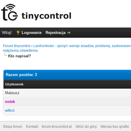
Witaj!
Logowanie
Rejestracja
Forum tinycontrol
›
LanKontroler - sprzęt i wersje wsadów, problemy, zastosowan
natężenia oświetlenia
Kto napisał?
Razem postów: 3
Użytkownik
Mateusz
notek
wilkxt
Ekipa forum
Kontakt
forum.tinycontrol.pl
Wróć do góry
Wersja bez grafiki