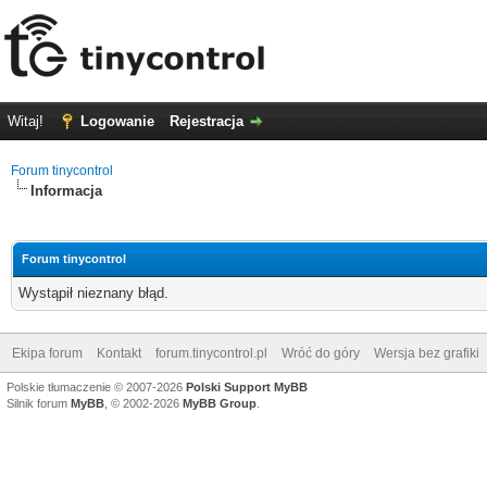
Witaj!
Logowanie
Rejestracja
Forum tinycontrol
Informacja
Forum tinycontrol
Wystąpił nieznany błąd.
Ekipa forum
Kontakt
forum.tinycontrol.pl
Wróć do góry
Wersja bez grafiki
Polskie tłumaczenie © 2007-2026
Polski Support MyBB
Silnik forum
MyBB
, © 2002-2026
MyBB Group
.