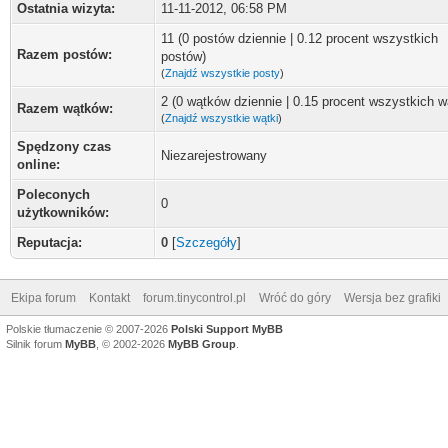
Ostatnia wizyta:
11-11-2012, 06:58 PM
11 (0 postów dziennie | 0.12 procent wszystkich
Razem postów:
postów)
(
Znajdź wszystkie posty
)
2 (0 wątków dziennie | 0.15 procent wszystkich 
Razem wątków:
(
Znajdź wszystkie wątki
)
Spędzony czas
Niezarejestrowany
online:
Poleconych
0
użytkowników:
Reputacja:
0
[
Szczegóły
]
Ekipa forum
Kontakt
forum.tinycontrol.pl
Wróć do góry
Wersja bez grafiki
Polskie tłumaczenie © 2007-2026
Polski Support MyBB
Silnik forum
MyBB
, © 2002-2026
MyBB Group
.