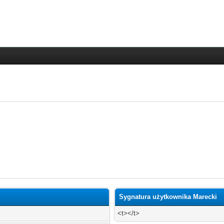
Sygnatura użytkownika Marecki
<t></t>