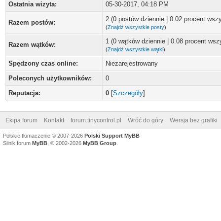
Ostatnia wizyta:
05-30-2017, 04:18 PM
2 (0 postów dziennie | 0.02 procent wsz
Razem postów:
(
Znajdź wszystkie posty
)
1 (0 wątków dziennie | 0.08 procent wsz
Razem wątków:
(
Znajdź wszystkie wątki
)
Spędzony czas online:
Niezarejestrowany
Poleconych użytkowników:
0
Reputacja:
0
[
Szczegóły
]
Ekipa forum
Kontakt
forum.tinycontrol.pl
Wróć do góry
Wersja bez grafiki
Polskie tłumaczenie © 2007-2026
Polski Support MyBB
Silnik forum
MyBB
, © 2002-2026
MyBB Group
.