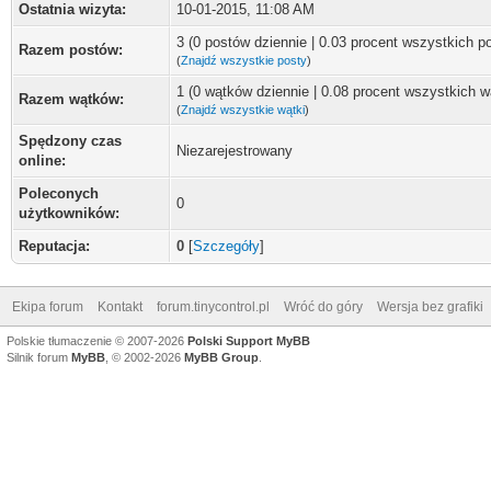
Ostatnia wizyta:
10-01-2015, 11:08 AM
3 (0 postów dziennie | 0.03 procent wszystkich p
Razem postów:
(
Znajdź wszystkie posty
)
1 (0 wątków dziennie | 0.08 procent wszystkich 
Razem wątków:
(
Znajdź wszystkie wątki
)
Spędzony czas
Niezarejestrowany
online:
Poleconych
0
użytkowników:
Reputacja:
0
[
Szczegóły
]
Ekipa forum
Kontakt
forum.tinycontrol.pl
Wróć do góry
Wersja bez grafiki
Polskie tłumaczenie © 2007-2026
Polski Support MyBB
Silnik forum
MyBB
, © 2002-2026
MyBB Group
.