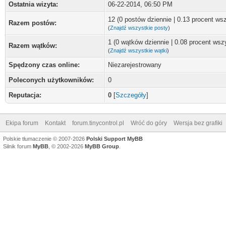
Ostatnia wizyta:
06-22-2014, 06:50 PM
12 (0 postów dziennie | 0.13 procent ws
Razem postów:
(
Znajdź wszystkie posty
)
1 (0 wątków dziennie | 0.08 procent wsz
Razem wątków:
(
Znajdź wszystkie wątki
)
Spędzony czas online:
Niezarejestrowany
Poleconych użytkowników:
0
Reputacja:
0
[
Szczegóły
]
Ekipa forum
Kontakt
forum.tinycontrol.pl
Wróć do góry
Wersja bez grafiki
Polskie tłumaczenie © 2007-2026
Polski Support MyBB
Silnik forum
MyBB
, © 2002-2026
MyBB Group
.