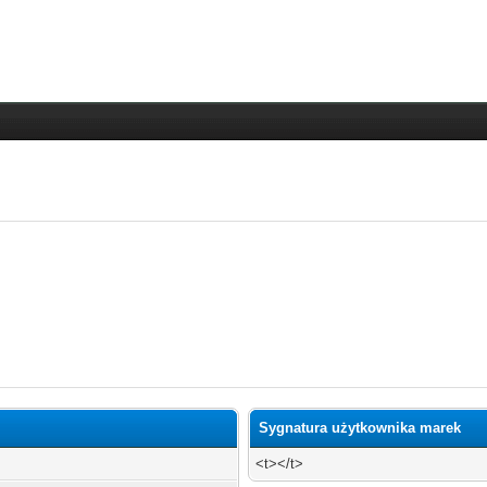
Sygnatura użytkownika marek
<t></t>