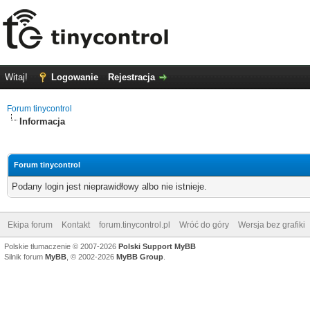
Witaj!
Logowanie
Rejestracja
Forum tinycontrol
Informacja
Forum tinycontrol
Podany login jest nieprawidłowy albo nie istnieje.
Ekipa forum
Kontakt
forum.tinycontrol.pl
Wróć do góry
Wersja bez grafiki
Polskie tłumaczenie © 2007-2026
Polski Support MyBB
Silnik forum
MyBB
, © 2002-2026
MyBB Group
.