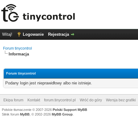
Witaj!
Logowanie
Rejestracja
Forum tinycontrol
Informacja
Forum tinycontrol
Podany login jest nieprawidłowy albo nie istnieje.
Ekipa forum
Kontakt
forum.tinycontrol.pl
Wróć do góry
Wersja bez grafiki
Polskie tłumaczenie © 2007-2026
Polski Support MyBB
Silnik forum
MyBB
, © 2002-2026
MyBB Group
.