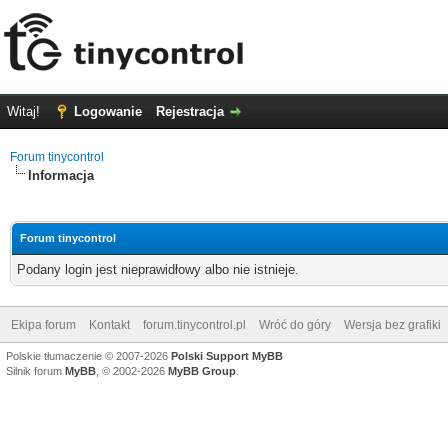
Witaj!
Logowanie
Rejestracja
Forum tinycontrol
Informacja
Forum tinycontrol
Podany login jest nieprawidłowy albo nie istnieje.
Ekipa forum
Kontakt
forum.tinycontrol.pl
Wróć do góry
Wersja bez grafiki
Polskie tłumaczenie © 2007-2026
Polski Support MyBB
Silnik forum
MyBB
, © 2002-2026
MyBB Group
.