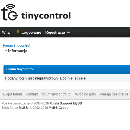
Witaj!
Logowanie
Rejestracja
Forum tinycontrol
Informacja
Forum tinycontrol
Podany login jest nieprawidłowy albo nie istnieje.
Ekipa forum
Kontakt
forum.tinycontrol.pl
Wróć do góry
Wersja bez grafiki
Polskie tłumaczenie © 2007-2026
Polski Support MyBB
Silnik forum
MyBB
, © 2002-2026
MyBB Group
.