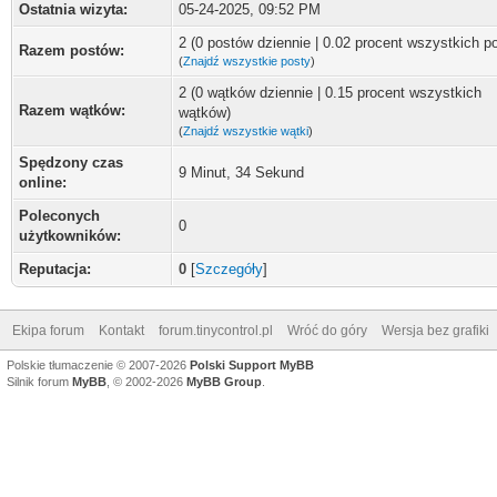
Ostatnia wizyta:
05-24-2025, 09:52 PM
2 (0 postów dziennie | 0.02 procent wszystkich p
Razem postów:
(
Znajdź wszystkie posty
)
2 (0 wątków dziennie | 0.15 procent wszystkich
Razem wątków:
wątków)
(
Znajdź wszystkie wątki
)
Spędzony czas
9 Minut, 34 Sekund
online:
Poleconych
0
użytkowników:
Reputacja:
0
[
Szczegóły
]
Ekipa forum
Kontakt
forum.tinycontrol.pl
Wróć do góry
Wersja bez grafiki
Polskie tłumaczenie © 2007-2026
Polski Support MyBB
Silnik forum
MyBB
, © 2002-2026
MyBB Group
.