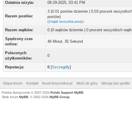
Ostatnia wizyta:
08-29-2025, 03:41 PM
3 (0.01 postów dziennie | 0.03 procent wszystkic
Razem postów:
postów)
(
Znajdź wszystkie posty
)
Razem wątków:
0 (0 wątków dziennie | 0 procent wszystkich wąt
Spędzony czas
46 Minut, 35 Sekund
online:
Poleconych
0
użytkowników:
Reputacja:
0
[
Szczegóły
]
Ekipa forum
Kontakt
forum.tinycontrol.pl
Wróć do góry
Wersja bez grafiki
Polskie tłumaczenie © 2007-2026
Polski Support MyBB
Silnik forum
MyBB
, © 2002-2026
MyBB Group
.