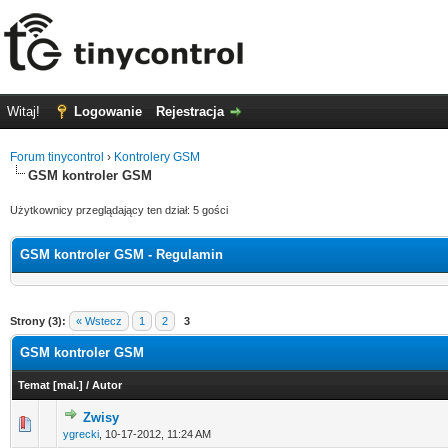
Witaj!
Logowanie
Rejestracja
Forum tinycontrol
›
Kontrolery GSM
GSM kontroler GSM
Użytkownicy przeglądający ten dział: 5 gości
GSM kontroler GSM - Regulamin
Strony (3):
« Wstecz
1
2
3
GSM kontroler GSM
Temat
[
mal.
]
/
Autor
Zwisy
0 głosów - średnia ocena: 0 na 5 gwiazdek
1
2
3
4
5
ygrecki
,
10-17-2012, 11:24 AM