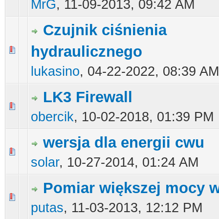
MrG
,
11-09-2013, 09:42 AM
Czujnik ciśnienia
hydraulicznego
0 głosów - średnia ocena: 0 na 5 gwiazdek
1
2
3
4
5
lukasino
,
04-22-2022, 08:39 AM
LK3 Firewall
0 głosów - średnia ocena: 0 na 5 gwiazdek
1
2
3
4
5
obercik
,
10-02-2018, 01:39 PM
wersja dla energii cwu
0 głosów - średnia ocena: 0 na 5 gwiazdek
1
2
3
4
5
solar
,
10-27-2014, 01:24 AM
Pomiar większej mocy w
0 głosów - średnia ocena: 0 na 5 gwiazdek
1
2
3
4
5
putas
,
11-03-2013, 12:12 PM