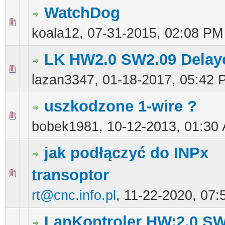
WatchDog
0 głosów - średnia ocena: 0 na 5 gwiazdek
1
2
3
4
5
koala12,
07-31-2015, 02:08 PM
LK HW2.0 SW2.09 Delay
0 głosów - średnia ocena: 0 na 5 gwiazdek
1
2
3
4
5
lazan3347,
01-18-2017, 05:42 
uszkodzone 1-wire ?
0 głosów - średnia ocena: 0 na 5 gwiazdek
1
2
3
4
5
bobek1981,
10-12-2013, 01:30
jak podłączyć do INPx
transoptor
0 głosów - średnia ocena: 0 na 5 gwiazdek
1
2
3
4
5
rt@cnc.info.pl
,
11-22-2020, 07:
LanKontroler HW:2.0 SW