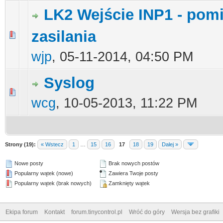
LK2 Wejście INP1 - pomi
zasilania
0 głosów - średnia ocena: 0 na 5 gwiazdek
1
2
3
4
5
wjp
,
05-11-2014, 04:50 PM
Syslog
0 głosów - średnia ocena: 0 na 5 gwiazdek
1
2
3
4
5
wcg
,
10-05-2013, 11:22 PM
Strony (19):
« Wstecz
1
…
15
16
17
18
19
Dalej »
Nowe posty
Brak nowych postów
Popularny wątek (nowe)
Zawiera Twoje posty
Popularny wątek (brak nowych)
Zamknięty wątek
Ekipa forum
Kontakt
forum.tinycontrol.pl
Wróć do góry
Wersja bez grafiki