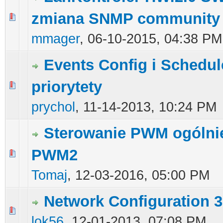
zmiana SNMP community
0 głosów - średnia ocena: 0 na 5 gwiazdek
1
2
3
4
5
mmager
,
06-10-2015, 04:38 PM
Events Config i Schedule
priorytety
0 głosów - średnia ocena: 0 na 5 gwiazdek
1
2
3
4
5
prychol
,
11-14-2013, 10:24 PM
Sterowanie PWM ogólnie
PWM2
0 głosów - średnia ocena: 0 na 5 gwiazdek
1
2
3
4
5
Tomaj
,
12-03-2016, 05:00 PM
Network Configuration 3
0 głosów - średnia ocena: 0 na 5 gwiazdek
1
2
3
4
5
lok56
,
12-01-2013, 07:08 PM