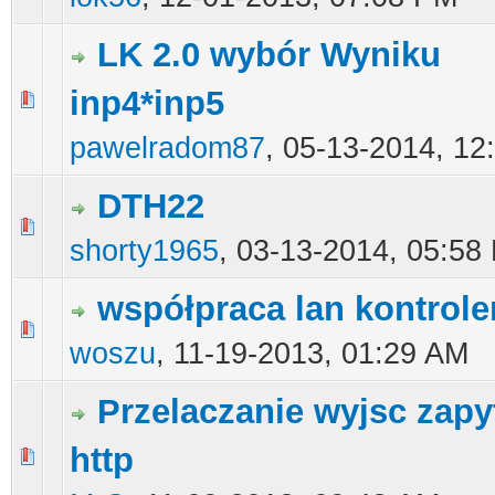
LK 2.0 wybór Wyniku
inp4*inp5
0 głosów - średnia ocena: 0 na 5 gwiazdek
1
2
3
4
5
pawelradom87
,
05-13-2014, 12
DTH22
0 głosów - średnia ocena: 0 na 5 gwiazdek
1
2
3
4
5
shorty1965
,
03-13-2014, 05:58
współpraca lan kontrol
0 głosów - średnia ocena: 0 na 5 gwiazdek
1
2
3
4
5
woszu
,
11-19-2013, 01:29 AM
Przelaczanie wyjsc zap
http
0 głosów - średnia ocena: 0 na 5 gwiazdek
1
2
3
4
5