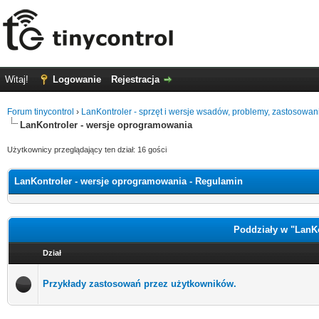
Witaj!
Logowanie
Rejestracja
Forum tinycontrol
›
LanKontroler - sprzęt i wersje wsadów, problemy, zastosowan
LanKontroler - wersje oprogramowania
Użytkownicy przeglądający ten dział: 16 gości
LanKontroler - wersje oprogramowania - Regulamin
Poddziały w "LanK
Dział
Przykłady zastosowań przez użytkowników.