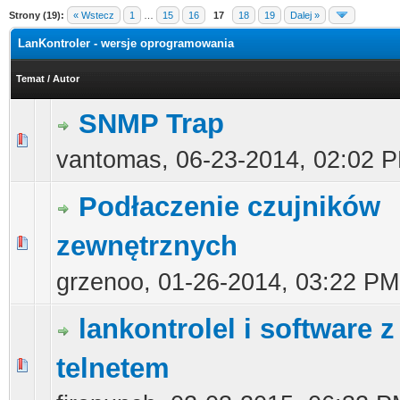
Strony (19):
« Wstecz
1
…
15
16
17
18
19
Dalej »
LanKontroler - wersje oprogramowania
Temat
/
Autor
SNMP Trap
0 głosów - średnia ocena: 0 na 5 gwiazdek
1
2
3
4
5
vantomas,
06-23-2014, 02:02 
Podłaczenie czujników
zewnętrznych
0 głosów - średnia ocena: 0 na 5 gwiazdek
1
2
3
4
5
grzenoo,
01-26-2014, 03:22 PM
lankontrolel i software z
telnetem
0 głosów - średnia ocena: 0 na 5 gwiazdek
1
2
3
4
5