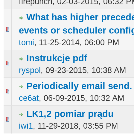
firepunch,
02-03-2015, 06:32 P
What has higher preced
events or scheduler confi
0 głosów - średnia ocena: 0 na 5 gwiazdek
1
2
3
4
5
tomi
,
11-25-2014, 06:00 PM
Instrukcje pdf
0 głosów - średnia ocena: 0 na 5 gwiazdek
1
2
3
4
5
ryspol
,
09-23-2015, 10:38 AM
Periodically email send.
0 głosów - średnia ocena: 0 na 5 gwiazdek
1
2
3
4
5
ce6at
,
06-09-2015, 10:32 AM
LK1,2 pomiar prądu
0 głosów - średnia ocena: 0 na 5 gwiazdek
1
2
3
4
5
iwi1
,
11-29-2018, 03:55 PM