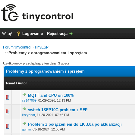
Witaj!
Logowanie
Rejestracja
Forum tinycontrol
›
TinyESP
Problemy z oprogramowaniem i sprzętem
Użytkownicy przeglądający ten dział: 3 gości
Problemy z oprogramowaniem i sprzętem
Temat
/
Autor
MQTT and CPU on 100%
0 głosów - ś
cz147069
,
01-29-2026, 12:13 PM
switch 1SFP10G problem z SFP
0 głosów - ś
krzychor
,
11-20-2024, 07:46 PM
Problem z połączeniem do LK 3.8a po aktualizacji
0 głosów - ś
gumin
,
03-18-2024, 12:50 AM