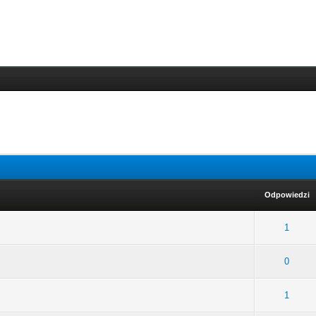
Odpowiedzi
rednia ocena: 0 na 5 gwiazdek
1
2
3
4
5
1
rednia ocena: 0 na 5 gwiazdek
1
2
3
4
5
0
rednia ocena: 0 na 5 gwiazdek
1
2
3
4
5
1