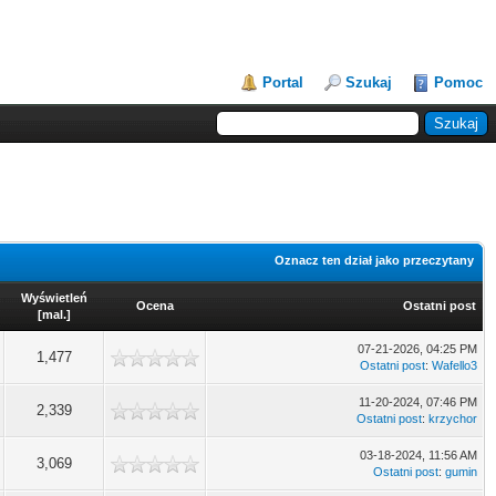
Portal
Szukaj
Pomoc
Oznacz ten dział jako przeczytany
Wyświetleń
Ocena
Ostatni post
[
mal.
]
07-21-2026, 04:25 PM
1,477
Ostatni post
:
Wafello3
11-20-2024, 07:46 PM
2,339
Ostatni post
:
krzychor
03-18-2024, 11:56 AM
3,069
Ostatni post
:
gumin