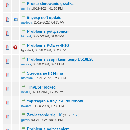
Proste sterowanie grzałką
0 głosów - ś
gumin
,
10-29-2024, 01:28 PM
tinyesp soft update
0 głosów - ś
galdody
,
11-19-2022, 04:13 AM
Problem z połączeniem
1 głosów 
Grzest
,
03-27-2020, 01:02 PM
Problem z POE w 4F1G
0 głosów - ś
tgorski.it,
06-26-2020, 06:29 PM
Problem z czujnikami temp DS18b20
0 głosów - ś
anders
,
03-28-2020, 07:11 PM
Sterowanie IR klimą
0 głosów - ś
marekm
,
07-21-2022, 07:35 PM
TinyESP locked
0 głosów - ś
ovidiur
,
07-13-2020, 12:35 PM
zaprzęganie tinyESP do roboty
0 głosów - ś
kwanat
,
11-20-2020, 11:30 PM
Zawieszanie się LK
(Stron:
1
2
)
0 głosów - ś
gumin
,
03-21-2024, 09:50 PM
Problem z połączeniem