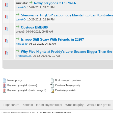
Ankieta:
Nowy przygoda z ESP8266
0 głosów - średnia ocena: 0 na 5 gwiazdek
1
2
3
4
5
tomekO
,
10-09-2019, 05:51 PM
Sterowanie TinyESP za pomocą klienta http Lan Kontroler
0 głosów - średnia ocena: 0 na 5 gwiazdek
1
2
3
4
5
tomekO
,
10-22-2019, 02:16 PM
Obsługa BME680
0 głosów - średnia ocena: 0 na 5 gwiazdek
1
2
3
4
5
grego3,
09-08-2022, 09:55 AM
Is repo Still Scary With Friends in 2026?
0 głosów - średnia ocena: 0 na 5 gwiazdek
1
2
3
4
5
Vally1349
,
06-12-2026, 04:31 AM
Why Five Nights at Freddy's Lore Became Bigger Than th
0 głosów - średnia ocena: 0 na 5 gwiazdek
1
2
3
4
5
Trangalo235
,
06-12-2026, 07:19 AM
Nowe posty
Brak nowych postów
Popularny wątek (nowe)
Zawiera Twoje posty
Popularny wątek (brak nowych)
Zamknięty wątek
Ekipa forum
Kontakt
forum.tinycontrol.pl
Wróć do góry
Wersja bez grafiki
Polskie tłumaczenie © 2007-2026
Polski Support MyBB