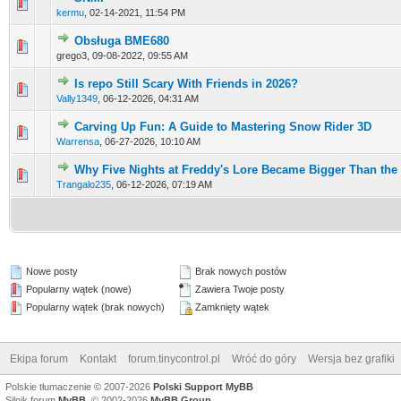
0 głosów - średnia ocena: 0 na 5 gwiazdek
1
2
3
4
5
kermu
,
02-14-2021, 11:54 PM
Obsługa BME680
0 głosów - średnia ocena: 0 na 5 gwiazdek
1
2
3
4
5
grego3,
09-08-2022, 09:55 AM
Is repo Still Scary With Friends in 2026?
0 głosów - średnia ocena: 0 na 5 gwiazdek
1
2
3
4
5
Vally1349
,
06-12-2026, 04:31 AM
Carving Up Fun: A Guide to Mastering Snow Rider 3D
0 głosów - średnia ocena: 0 na 5 gwiazdek
1
2
3
4
5
Warrensa
,
06-27-2026, 10:10 AM
Why Five Nights at Freddy's Lore Became Bigger Than th
0 głosów - średnia ocena: 0 na 5 gwiazdek
1
2
3
4
5
Trangalo235
,
06-12-2026, 07:19 AM
Nowe posty
Brak nowych postów
Popularny wątek (nowe)
Zawiera Twoje posty
Popularny wątek (brak nowych)
Zamknięty wątek
Ekipa forum
Kontakt
forum.tinycontrol.pl
Wróć do góry
Wersja bez grafiki
Polskie tłumaczenie © 2007-2026
Polski Support MyBB
Silnik forum
MyBB
, © 2002-2026
MyBB Group
.