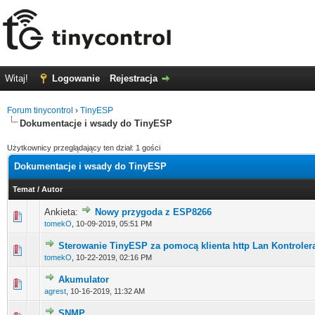
Witaj!
Logowanie
Rejestracja
Forum tinycontrol
›
TinyESP
Dokumentacje i wsady do TinyESP
Użytkownicy przeglądający ten dział: 1 gości
Dokumentacje i wsady do TinyESP
Temat
/
Autor
Ankieta:
Nowy przygoda z ESP8266
0 głosów - średnia ocena: 0 na 5 gwiazdek
1
2
3
4
5
tomekO
,
10-09-2019, 05:51 PM
Sterowanie TinyESP za pomocą klienta http Lan Kontroler
0 głosów - średnia ocena: 0 na 5 gwiazdek
1
2
3
4
5
tomekO
,
10-22-2019, 02:16 PM
Akumulator
0 głosów - średnia ocena: 0 na 5 gwiazdek
1
2
3
4
5
agrest
,
10-16-2019, 11:32 AM
SNMP