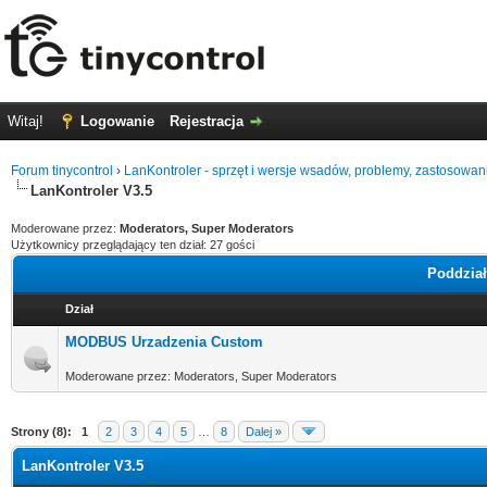
Witaj!
Logowanie
Rejestracja
Forum tinycontrol
›
LanKontroler - sprzęt i wersje wsadów, problemy, zastosowan
LanKontroler V3.5
Moderowane przez:
Moderators, Super Moderators
Użytkownicy przeglądający ten dział: 27 gości
Poddział
Dział
MODBUS Urzadzenia Custom
Moderowane przez: Moderators, Super Moderators
Strony (8):
1
2
3
4
5
…
8
Dalej »
LanKontroler V3.5