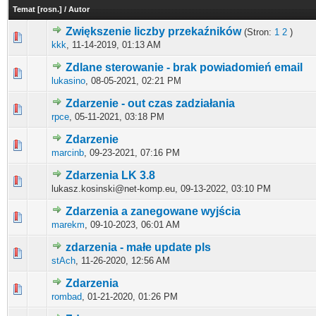
Temat
[
rosn.
]
/
Autor
Zwiększenie liczby przekaźników
(Stron:
1
2
)
0 głosów - średnia ocena: 0 na 5 gwiazdek
1
2
3
4
5
kkk
,
11-14-2019, 01:13 AM
Zdlane sterowanie - brak powiadomień email
0 głosów - średnia ocena: 0 na 5 gwiazdek
1
2
3
4
5
lukasino
,
08-05-2021, 02:21 PM
Zdarzenie - out czas zadziałania
0 głosów - średnia ocena: 0 na 5 gwiazdek
1
2
3
4
5
rpce
,
05-11-2021, 03:18 PM
Zdarzenie
0 głosów - średnia ocena: 0 na 5 gwiazdek
1
2
3
4
5
marcinb
,
09-23-2021, 07:16 PM
Zdarzenia LK 3.8
0 głosów - średnia ocena: 0 na 5 gwiazdek
1
2
3
4
5
lukasz.kosinski@net-komp.eu,
09-13-2022, 03:10 PM
Zdarzenia a zanegowane wyjścia
0 głosów - średnia ocena: 0 na 5 gwiazdek
1
2
3
4
5
marekm
,
09-10-2023, 06:01 AM
zdarzenia - małe update pls
0 głosów - średnia ocena: 0 na 5 gwiazdek
1
2
3
4
5
stAch
,
11-26-2020, 12:56 AM
Zdarzenia
0 głosów - średnia ocena: 0 na 5 gwiazdek
1
2
3
4
5
rombad
,
01-21-2020, 01:26 PM