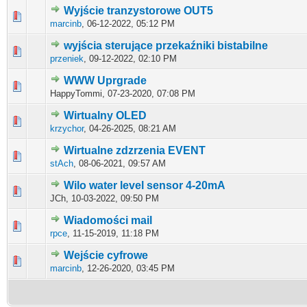
Wyjście tranzystorowe OUT5
0 głosów - średnia ocena: 0 na 5 gwiazdek
1
2
3
4
5
marcinb
,
06-12-2022, 05:12 PM
wyjścia sterujące przekaźniki bistabilne
0 głosów - średnia ocena: 0 na 5 gwiazdek
1
2
3
4
5
przeniek
,
09-12-2022, 02:10 PM
WWW Uprgrade
0 głosów - średnia ocena: 0 na 5 gwiazdek
1
2
3
4
5
HappyTommi,
07-23-2020, 07:08 PM
Wirtualny OLED
0 głosów - średnia ocena: 0 na 5 gwiazdek
1
2
3
4
5
krzychor
,
04-26-2025, 08:21 AM
Wirtualne zdzrzenia EVENT
0 głosów - średnia ocena: 0 na 5 gwiazdek
1
2
3
4
5
stAch
,
08-06-2021, 09:57 AM
Wilo water level sensor 4-20mA
0 głosów - średnia ocena: 0 na 5 gwiazdek
1
2
3
4
5
JCh,
10-03-2022, 09:50 PM
Wiadomości mail
0 głosów - średnia ocena: 0 na 5 gwiazdek
1
2
3
4
5
rpce
,
11-15-2019, 11:18 PM
Wejście cyfrowe
0 głosów - średnia ocena: 0 na 5 gwiazdek
1
2
3
4
5
marcinb
,
12-26-2020, 03:45 PM