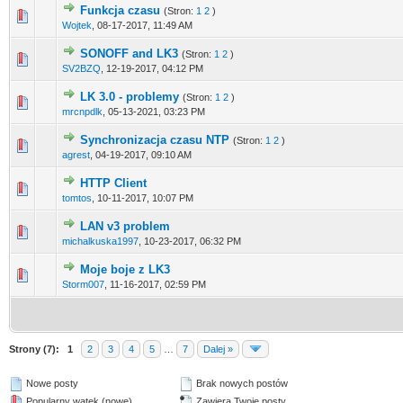
Funkcja czasu
(Stron:
1
2
)
0 głosów - ś
Wojtek
,
08-17-2017, 11:49 AM
SONOFF and LK3
(Stron:
1
2
)
0 głosów - ś
SV2BZQ
,
12-19-2017, 04:12 PM
LK 3.0 - problemy
(Stron:
1
2
)
0 głosów - ś
mrcnpdlk
,
05-13-2021, 03:23 PM
Synchronizacja czasu NTP
(Stron:
1
2
)
0 głosów - ś
agrest
,
04-19-2017, 09:10 AM
HTTP Client
0 głosów - ś
tomtos
,
10-11-2017, 10:07 PM
LAN v3 problem
0 głosów - ś
michalkuska1997
,
10-23-2017, 06:32 PM
Moje boje z LK3
0 głosów - ś
Storm007
,
11-16-2017, 02:59 PM
Strony (7):
1
2
3
4
5
…
7
Dalej »
Nowe posty
Brak nowych postów
Popularny wątek (nowe)
Zawiera Twoje posty