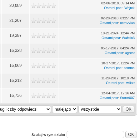
02-06-2018, 09:14 AM
20,089
Ostatni post
:
Wojtek
02-28-2018, 03:27 PM
21,207
Ostatni post
:
octavvian
10-21-2024, 12:44 PM
19,397
Ostatni post
:
Wafello3
05-17-2017, 04:24 PM
16,328
Ostatni post
:
agrest
10-27-2017, 11:24 PM
16,069
Ostatni post
:
tomtos
11-29-2017, 10:10 PM
16,212
Ostatni post
:
wilkxt
12-04-2017, 12:26 AM
16,736
Ostatni post
:
Storm007
Szukaj w tym dziale: