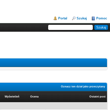
Portal
Szukaj
Pomoc
Oznacz ten dział jako przeczytany
Wyświetleń
Ocena
Ostatni post