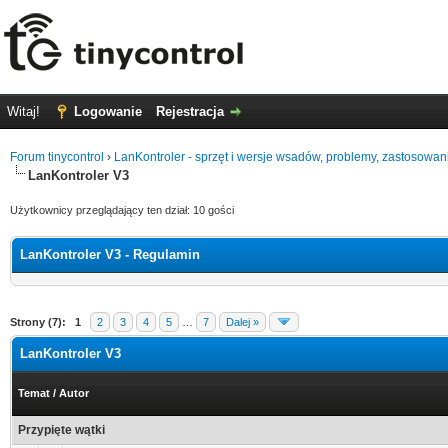
Witaj!
Logowanie
Rejestracja
Forum tinycontrol
›
LanKontroler - sprzęt i wersje wsadów, problemy, zastosowan
LanKontroler V3
Użytkownicy przeglądający ten dział: 10 gości
LanKontroler V3 - Regulamin
Strony (7):
1
2
3
4
5
…
7
Dalej »
LanKontroler V3
Temat
/
Autor
Przypięte wątki