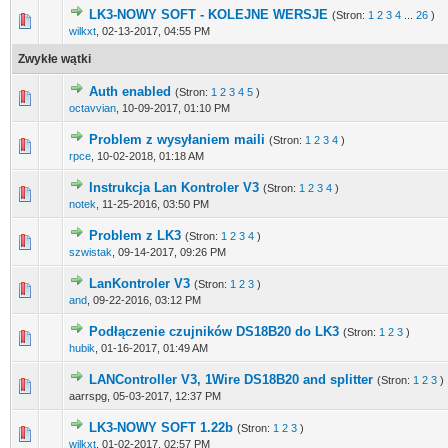
LK3-NOWY SOFT - KOLEJNE WERSJE
(Stron:
1
2
3
4
...
26
)
1 gło
wilkxt
,
02-13-2017, 04:55 PM
Zwykłe wątki
Auth enabled
(Stron:
1
2
3
4
5
)
0 głosów - ś
octavvian
,
10-09-2017, 01:10 PM
Problem z wysyłaniem maili
(Stron:
1
2
3
4
)
0 głosów - ś
rpce
,
10-02-2018, 01:18 AM
Instrukcja Lan Kontroler V3
(Stron:
1
2
3
4
)
0 głosów - ś
notek
,
11-25-2016, 03:50 PM
Problem z LK3
(Stron:
1
2
3
4
)
0 głosów - ś
szwistak
,
09-14-2017, 09:26 PM
LanKontroler V3
(Stron:
1
2
3
)
0 głosów - ś
and
,
09-22-2016, 03:12 PM
Podłączenie czujników DS18B20 do LK3
(Stron:
1
2
3
)
0 głosów - ś
hubik
,
01-16-2017, 01:49 AM
LANController V3, 1Wire DS18B20 and splitter
(Stron:
1
2
3
)
0 głosów - ś
aarrspg,
05-03-2017, 12:37 PM
LK3-NOWY SOFT 1.22b
(Stron:
1
2
3
)
0 głosów - ś
wilkxt
,
01-02-2017, 02:57 PM