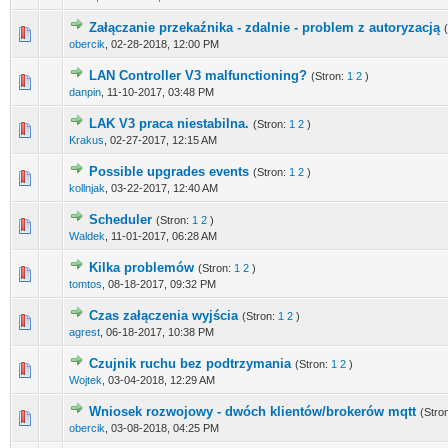
Załączanie przekaźnika - zdalnie - problem z autoryzacją
0 głosów - ś
obercik
,
02-28-2018, 12:00 PM
LAN Controller V3 malfunctioning?
(Stron:
1
2
)
0 głosów - ś
danpin
,
11-10-2017, 03:48 PM
LAK V3 praca niestabilna.
(Stron:
1
2
)
0 głosów - ś
Krakus
,
02-27-2017, 12:15 AM
Possible upgrades events
(Stron:
1
2
)
0 głosów - ś
kollnjak
,
03-22-2017, 12:40 AM
Scheduler
(Stron:
1
2
)
0 głosów - ś
Waldek
,
11-01-2017, 06:28 AM
Kilka problemów
(Stron:
1
2
)
0 głosów - ś
tomtos
,
08-18-2017, 09:32 PM
Czas załączenia wyjścia
(Stron:
1
2
)
0 głosów - ś
agrest
,
06-18-2017, 10:38 PM
Czujnik ruchu bez podtrzymania
(Stron:
1
2
)
0 głosów - ś
Wojtek
,
03-04-2018, 12:29 AM
Wniosek rozwojowy - dwóch klientów/brokerów mqtt
(Stro
0 głosów - ś
obercik
,
03-08-2018, 04:25 PM