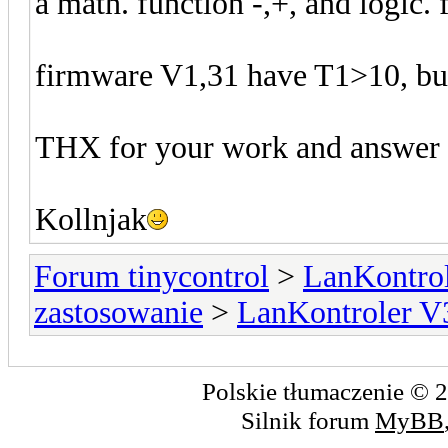
a math. function -,+, and logic.
firmware V1,31 have T1>10, but 
THX for your work and answer
Kollnjak
Forum tinycontrol
>
LanKontrol
zastosowanie
>
LanKontroler V
Polskie tłumaczenie ©
Silnik forum
MyBB