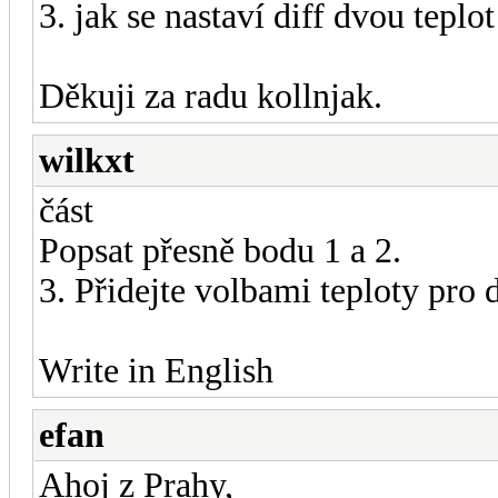
3. jak se nastaví diff dvou teplot
Děkuji za radu kollnjak.
wilkxt
část
Popsat přesně bodu 1 a 2.
3. Přidejte volbami teploty pro d
Write in English
efan
Ahoj z Prahy,