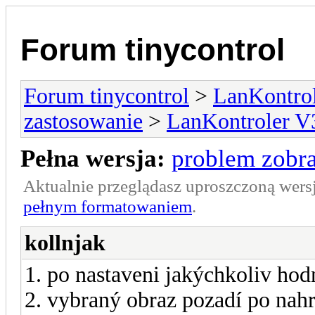
Forum tinycontrol
Forum tinycontrol
>
LanKontrol
zastosowanie
>
LanKontroler V
Pełna wersja:
problem zobr
Aktualnie przeglądasz uproszczoną wers
pełnym formatowaniem
.
kollnjak
1. po nastaveni jakýchkoliv hodn
2. vybraný obraz pozadí po nahr