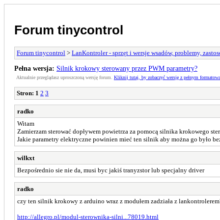
Forum tinycontrol
Forum tinycontrol
>
LanKontroler - sprzęt i wersje wsadów, problemy, zasto
Pełna wersja:
Silnik krokowy sterowany przez PWM parametry?
Aktualnie przeglądasz uproszczoną wersję forum.
Kliknij tutaj, by zobaczyć wersję z pełnym formatow
Stron:
1
2
3
radko
Witam
Zamierzam sterować dopływem powietrza za pomocą silnika krokowego s
Jakie parametry elektryczne powinien mieć ten silnik aby można go było 
wilkxt
Bezpośrednio sie nie da, musi byc jakiś tranyzstor lub specjalny driver
radko
czy ten silnik krokowy z arduino wraz z modułem zadziała z lankontrolerem
http://allegro.pl/modul-sterownika-silni...78019.html