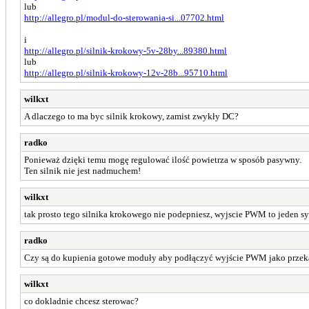
lub
http://allegro.pl/modul-do-sterowania-si...07702.html
i
http://allegro.pl/silnik-krokowy-5v-28by...89380.html
lub
http://allegro.pl/silnik-krokowy-12v-28b...95710.html
wilkxt
A dlaczego to ma byc silnik krokowy, zamist zwykły DC?
radko
Ponieważ dzięki temu mogę regulować ilość powietrza w sposób pasywny.
Ten silnik nie jest nadmuchem!
wilkxt
tak prosto tego silnika krokowego nie podepniesz, wyjscie PWM to jeden sy
radko
Czy są do kupienia gotowe moduły aby podłączyć wyjście PWM jako przek
wilkxt
co dokladnie chcesz sterowac?