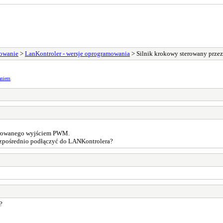
sowanie
>
LanKontroler - wersje oprogramowania
> Silnik krokowy sterowany prz
aniem
.
terowanego wyjściem PWM.
bezpośrednio podłączyć do LANKontrolera?
?