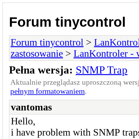
Forum tinycontrol
Forum tinycontrol
>
LanKontrol
zastosowanie
>
LanKontroler -
Pełna wersja:
SNMP Trap
Aktualnie przeglądasz uproszczoną wers
pełnym formatowaniem
.
vantomas
Hello,
i have problem with SNMP trap