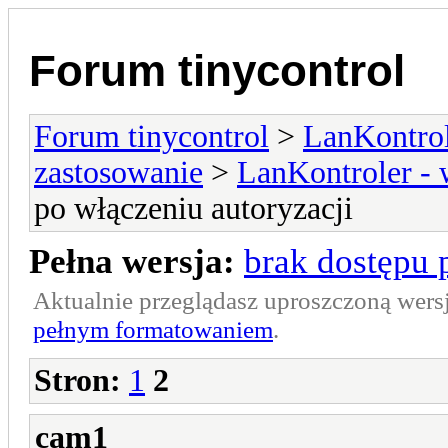
Forum tinycontrol
Forum tinycontrol
>
LanKontrol
zastosowanie
>
LanKontroler -
po włączeniu autoryzacji
Pełna wersja:
brak dostępu 
Aktualnie przeglądasz uproszczoną wers
pełnym formatowaniem
.
Stron:
1
2
cam1