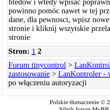
bledow i wtedy wpisać poprawn
powinno pomóc nawet w tej prze
dane, dla pewnosci, wpisz nowe
stronie i kliknij wszytskie przela
stronie
Stron:
1
2
Forum tinycontrol
>
LanKontrol
zastosowanie
>
LanKontroler -
po włączeniu autoryzacji
Polskie tłumaczenie ©
Silnik forum
MyBB