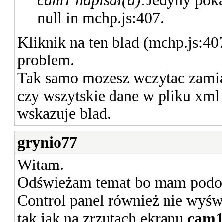
cam1 napisał(a):
Jedyny poka
null in mchp.js:407.
Kliknik na ten blad (mchp.js:407
problem.
Tak samo mozesz wczytac zamias
czy wszytskie dane w pliku xml
wskazuje blad.
grynio77
Witam.
Odświeżam temat bo mam podo
Control panel również nie wyświ
tak jak na zrzutach ekranu
cam