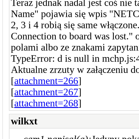
Teraz jednak nadal jest coś nie 
Name" pojawia się wpis "NET
2, 3 i 4 robią się same włączon
Connection to board was lost." 
polami albo ze znakami zapytan
TypeError: d is null in mchp.js:
Aktualne zrzuty w załączeniu d
[
attachment=266
]
[
attachment=267
]
[
attachment=268
]
wilkxt