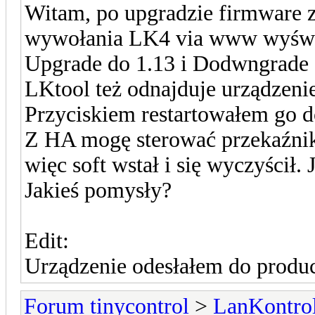
Witam, po upgradzie firmware z 
wywołania LK4 via www wyśw
Upgrade do 1.13 i Dodwngrade 
LKtool też odnajduje urządzeni
Przyciskiem restartowałem go d
Z HA mogę sterować przekaźniki
więc soft wstał i się wyczyścił.
Jakieś pomysły?
Edit:
Urządzenie odesłałem do produc
Forum tinycontrol
>
LanKontrol