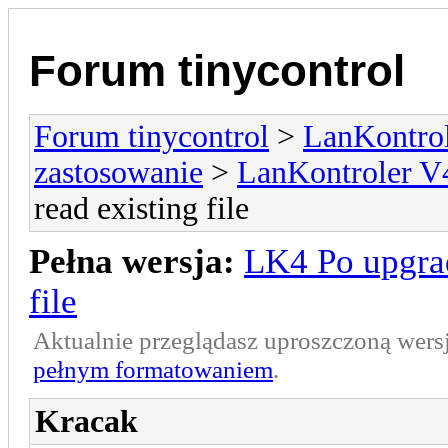
Forum tinycontrol
Forum tinycontrol
>
LanKontrol
zastosowanie
>
LanKontroler V
read existing file
Pełna wersja:
LK4 Po upgrad
file
Aktualnie przeglądasz uproszczoną wers
pełnym formatowaniem
.
Kracak