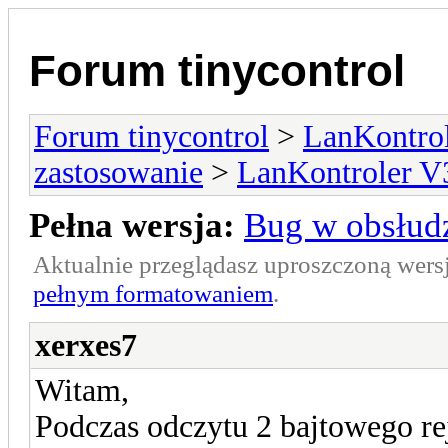
Forum tinycontrol
Forum tinycontrol
>
LanKontrol
zastosowanie
>
LanKontroler V
Pełna wersja:
Bug w obsłud
Aktualnie przeglądasz uproszczoną wers
pełnym formatowaniem
.
xerxes7
Witam,
Podczas odczytu 2 bajtowego rej