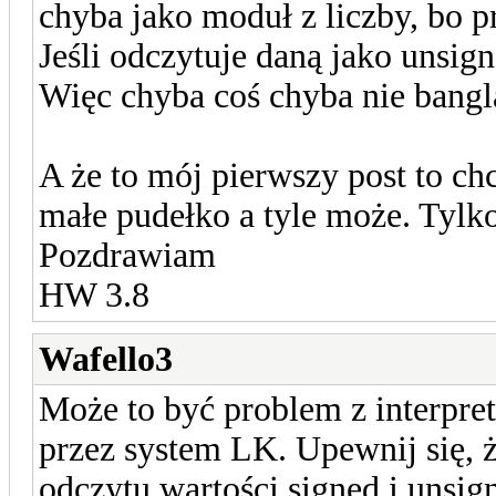
chyba jako moduł z liczby, bo p
Jeśli odczytuje daną jako unsig
Więc chyba coś chyba nie bangl
A że to mój pierwszy post to c
małe pudełko a tyle może. Tylk
Pozdrawiam
HW 3.8
Wafello3
Może to być problem z interpret
przez system LK. Upewnij się, 
odczytu wartości signed i unsig