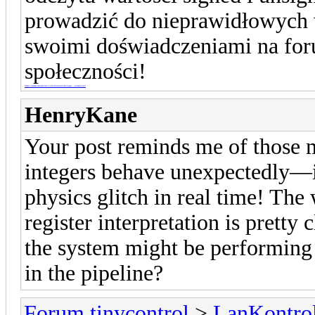
prowadzić do nieprawidłowych w
swoimi doświadczeniami na for
społeczności!
https://www.twojdzien.com/miasta/obsluga...-oswiecim/
HenryKane
Your post reminds me of those
integers behave unexpectedly—i
physics glitch in real time! The
register interpretation is prett
the system might be performing
in the pipeline?
Forum tinycontrol
>
LanKontrol