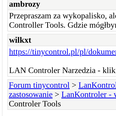
ambrozy
Przepraszam za wykopalisko, al
Controller Tools. Gdzie mógłby
wilkxt
https://tinycontrol.pl/pl/dokume
LAN Controler Narzedzia - klik
Forum tinycontrol
>
LanKontrol
zastosowanie
>
LanKontroler -
Controler Tools