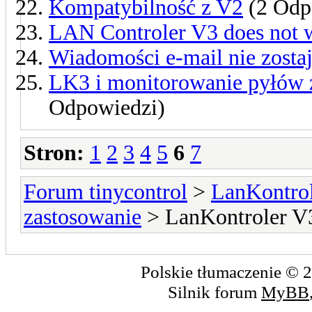
Kompatybilność z V2
(2 Odp
LAN Controler V3 does not 
Wiadomości e-mail nie zosta
LK3 i monitorowanie pyłów
Odpowiedzi)
Stron:
1
2
3
4
5
6
7
Forum tinycontrol
>
LanKontrol
zastosowanie
> LanKontroler V
Polskie tłumaczenie ©
Silnik forum
MyBB