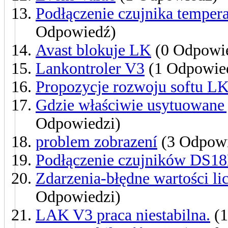
Podłączenie czujnika tempe
Odpowiedź)
Avast blokuje LK
(0 Odpowie
Lankontroler V3
(1 Odpowie
Propozycje rozwoju softu L
Gdzie właściwie usytuowane 
Odpowiedzi)
problem zobrazení
(3 Odpowi
Podłączenie czujników DS1
Zdarzenia-błędne wartości l
Odpowiedzi)
LAK V3 praca niestabilna.
(1