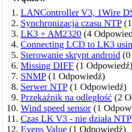
LANController V3, 1Wire DS
Synchronizacja czasu NTP
(1
LK3 + AM2320
(4 Odpowied
Connecting LCD to LK3 us
Sterowanie skrypt android
(0
Missing DIFF
(1 Odpowiedź
SNMP
(1 Odpowiedź)
Serwer NTP
(1 Odpowiedź)
Przekaźnik na odległość
(2 O
Wind speed sensor
(1 Odpow
Czas LK V3 - nie działa NTP
Evens Value
(1 Odpowiedź)