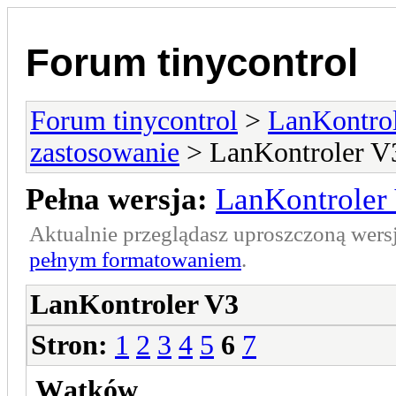
Forum tinycontrol
Forum tinycontrol
>
LanKontrol
zastosowanie
> LanKontroler V
Pełna wersja:
LanKontroler
Aktualnie przeglądasz uproszczoną wers
pełnym formatowaniem
.
LanKontroler V3
Stron:
1
2
3
4
5
6
7
Wątków